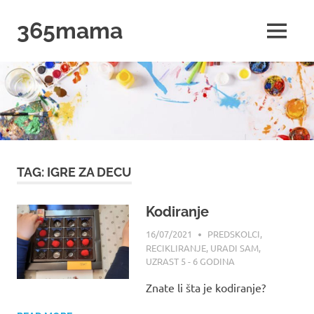
Skip
365mama
to
MENU
content
365mama
TAG:
IGRE ZA DECU
Kodiranje
16/07/2021
MAMA
PREDSKOLCI
,
RECIKLIRANJE
,
URADI SAM
,
UZRAST 5 - 6 GODINA
Znate li šta je kodiranje?