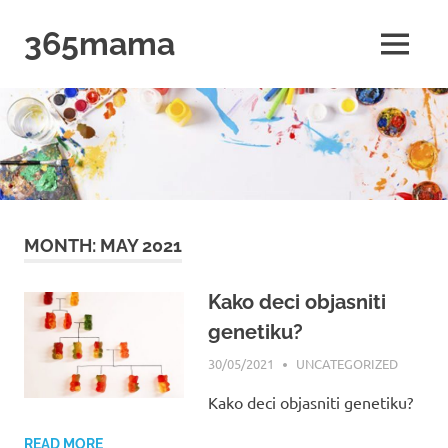
Skip
365mama
to
MENU
content
365mama
MONTH:
MAY 2021
Kako deci objasniti
genetiku?
30/05/2021
MAMA
UNCATEGORIZED
Kako deci objasniti genetiku?
READ MORE