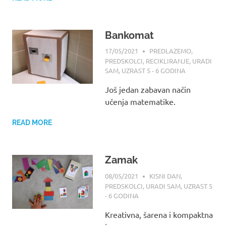
Bankomat
17/05/2021
MAMA
PREDLAZEMO
,
PREDSKOLCI
,
RECIKLIRANJE
,
URADI
SAM
,
UZRAST 5 - 6 GODINA
Još jedan zabavan način
učenja matematike.
READ MORE
Zamak
08/05/2021
MAMA
KISNI DAN
,
PREDSKOLCI
,
URADI SAM
,
UZRAST 5
- 6 GODINA
Kreativna, šarena i kompaktna