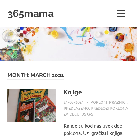
Skip
365mama
to
MENU
content
365mama
MONTH:
MARCH 2021
Knjige
21/03/2021
MAMA
POKLONI
,
PRAZNICI
,
PREDLAZEMO
,
PREDLOZI POKLONA
ZA DECU
,
USKRS
Knjige su kod nas uvek deo
poklona. Uz igračku i knjiga.