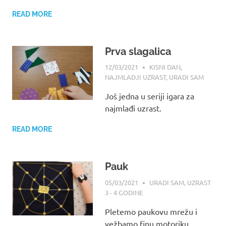
READ MORE
Prva slagalica
12/03/2021
MAMA
KISNI DAN
,
NAJMLADJI UZRAST
,
URADI SAM
Još jedna u seriji igara za
najmlađi uzrast.
READ MORE
Pauk
05/03/2021
MAMA
URADI SAM
,
UZRAST
3 - 4 GODINE
Pletemo paukovu mrežu i
vežbamo finu motoriku.